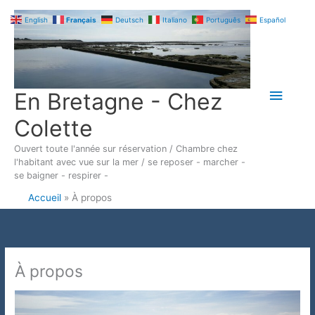
Aller
English
Français
Deutsch
Italiano
Português
Español
au
contenu
Me
En Bretagne - Chez
pr
Colette
Ouvert toute l'année sur réservation / Chambre chez
l'habitant avec vue sur la mer / se reposer - marcher -
se baigner - respirer -
Accueil
À propos
À propos