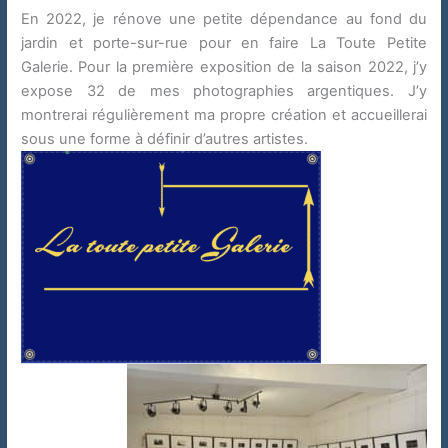
En 2022, je rénove une petite dépendance au fond du
jardin et porte-sur-rue pour en faire La Toute Petite
Galerie. Pour la première exposition de la saison 2022, j’y
expose 32 de mes photographies argentiques. J’y
montrerai régulièrement ma propre création et accueillerai
sous une forme à définir d’autres artistes.