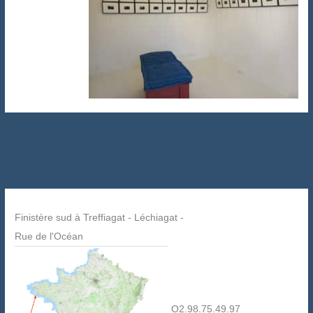
Finistère sud à Treffiagat - Léchiagat -
Rue de l'Océan
O2.98.75.49.97