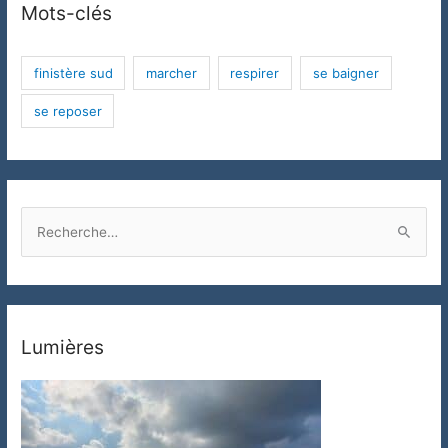
Mots-clés
finistère sud
marcher
respirer
se baigner
se reposer
R
e
c
h
e
Lumières
r
c
h
e